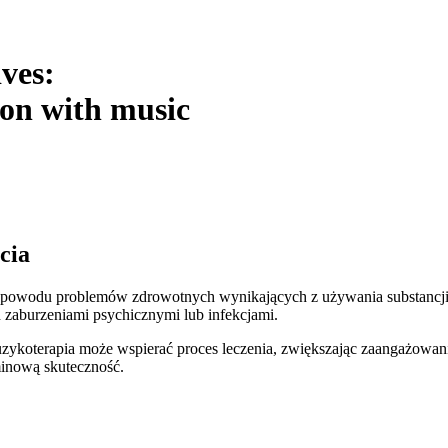
ives:
ion with music
cia
 powodu problemów zdrowotnych wynikających z używania substancji p
 zaburzeniami psychicznymi lub infekcjami.
zykoterapia może wspierać proces leczenia, zwiększając zaangażowani
minową skuteczność.