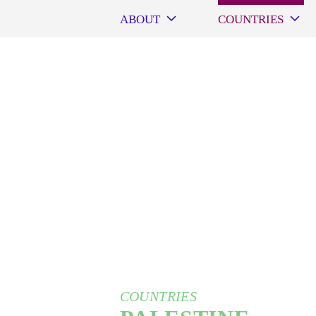
ABOUT
COUNTRIES
Fighting addictions,
improving lives:
Comprehensive drug
rehabilitation with
music
COUNTRIES